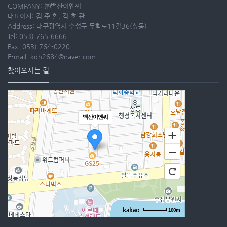
COMPANY: ㈜백산이엔씨
대표이사: 김 주 환. 김 호 관
Address: 대구광역시 수성구 무학로11길36(상동)
Tel: 053) 765-6666
Fax: 053) 764-0220
E-mail: kdh2684@naver.com
찾아오시는 길
백산이엔씨
100m