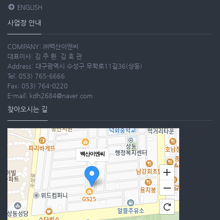
ENGLISH
사업장 안내
COMPANY: ㈜백산이엔씨
대표이사: 김 주 환. 김 호 관
Address: 대구광역시 수성구 무학로11길36(상동)
Tel: 053) 765-6666
Fax: 053) 764-0220
E-mail: kdh2684@naver.com
찾아오시는 길
백산이엔씨