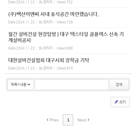
Date
2024.11.22
By
관리자
Views
732
(주)백산이엔씨 사내 휴식공간 마련했습니다.
Date
2024.11.22
By
관리자
Views
728
월간 설비건설 현장탐방 | 대구 텍스타일 콤플렉스 신축 기
계설비공사
Date
2024.11.22
By
관리자
Views
688
대한설비건설협회 대구시회 장학금 기탁
Date
2024.11.22
By
관리자
Views
674
검색
쓰기
Prev
1
Next